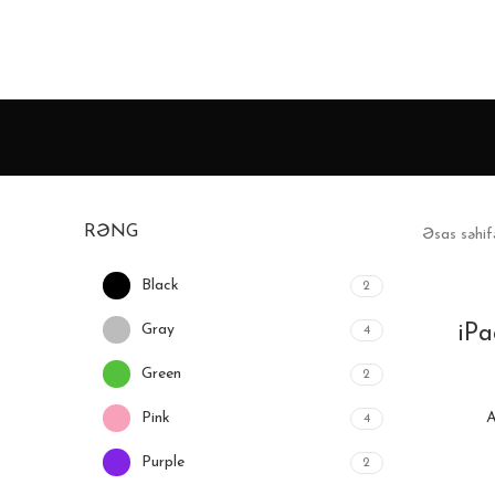
RƏNG
Əsas səhi
Black
2
Gray
iPa
4
Green
2
Pink
A
4
Purple
2