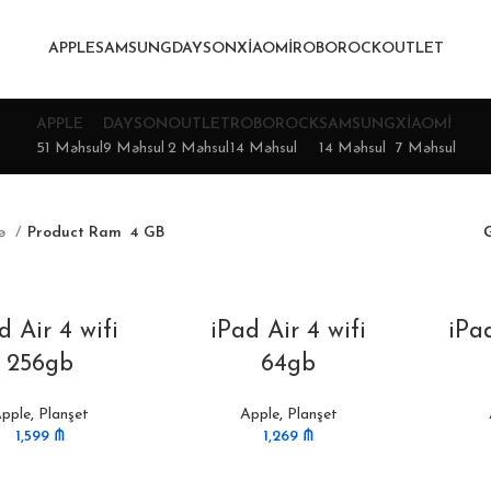
APPLE
SAMSUNG
DAYSON
XIAOMI
ROBOROCK
OUTLET
APPLE
DAYSON
OUTLET
ROBOROCK
SAMSUNG
XIAOMI
51 Məhsul
9 Məhsul
2 Məhsul
14 Məhsul
14 Məhsul
7 Məhsul
fə
Product Ram
4 GB
G
d Air 4 wifi
iPad Air 4 wifi
iPa
256gb
64gb
pple
,
Planşet
Apple
,
Planşet
1,599
₼
1,269
₼