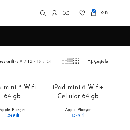
0
0
₼
östərilir
9
12
18
24
Çeşidlə
d mini 6 Wifi
iPad mini 6 Wifi+
64 gb
Cellular 64 gb
Apple
,
Planşet
Apple
,
Planşet
1,049
₼
1,549
₼