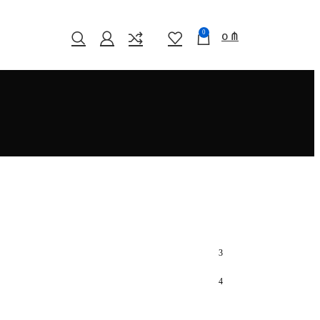
0
0
₼
3
4