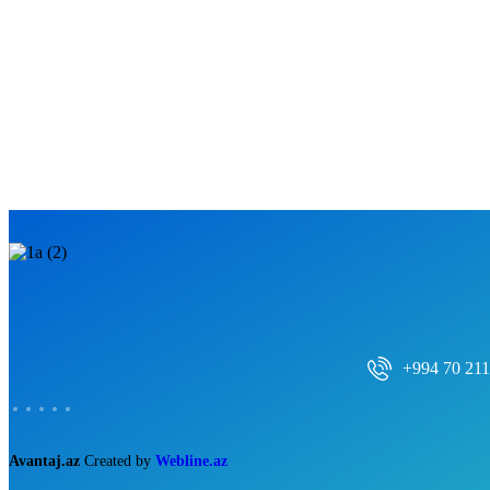
+994 70 211
Avantaj.az
Created by
Webline.az