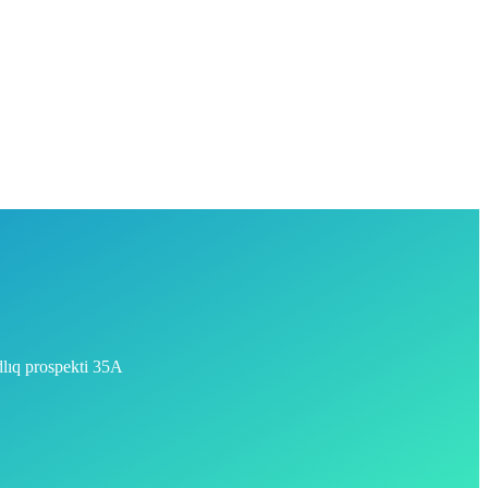
Müqayisə
dlıq prospekti 35A