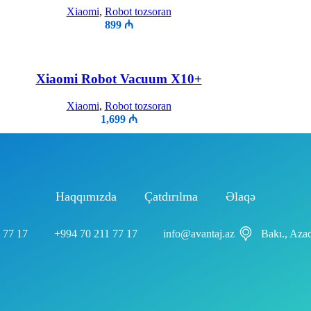
Xiaomi
,
Robot tozsoran
899
₼
Xiaomi Robot Vacuum X10+
Xiaomi
,
Robot tozsoran
1,699
₼
Haqqımızda
Çatdırılma
Əlaqə
 77 17
+994 70 211 77 17
info@avantaj.az
Bakı., Aza