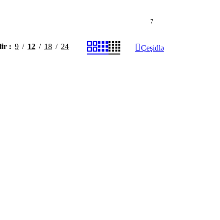
7
lir
9
12
18
24
Çeşidlə
Müqayisə
Müqayisə