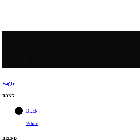
Bağla
RƏNG
Black
White
BREND