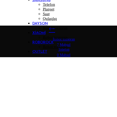
SAMSUNG
Telefon
Planşet
Saat
Qulaqlıq
DAYSON
Robot tozsoran
XIAOMI
Robot tozsoran
Robot tozsoran
ROBOROCK
7 Məhsul
Robot tozsoran
Telefon
OUTLET
0 Məhsul