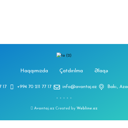
Haqqımızda
Çatdırılma
Əlaqə
7 17
+994 70 211 77 17
info@avantaj.az
Bakı., Az
Avantaj.az
Created by
Webline.az