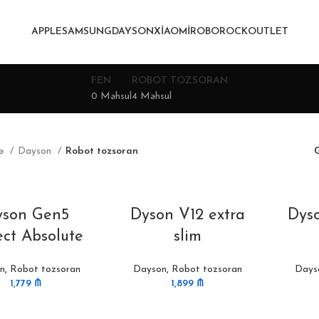
APPLE
SAMSUNG
DAYSON
XIAOMI
ROBOROCK
OUTLET
FEN
ROBOT TOZSORAN
0 Məhsul
4 Məhsul
fə
Dayson
Robot tozsoran
G
yson Gen5
Dyson V12 extra
Dyso
ct Absolute
slim
n
,
Robot tozsoran
Dayson
,
Robot tozsoran
Days
1,779
₼
1,899
₼