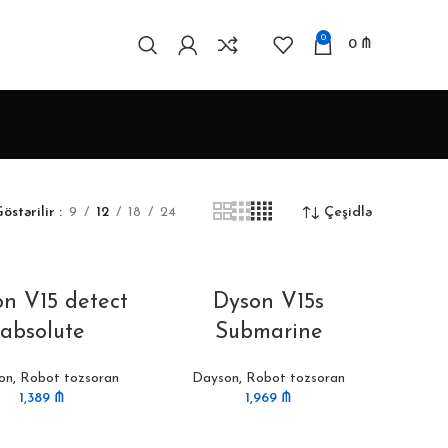
0
0
₼
östərilir
9
12
18
24
Çeşidlə
n V15 detect
Dyson V15s
absolute
Submarine
on
,
Robot tozsoran
Dayson
,
Robot tozsoran
1,389
₼
1,969
₼