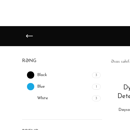
RƏNG
Əsas səhi
Black
3
Blue
D
1
Dete
White
3
Dayso