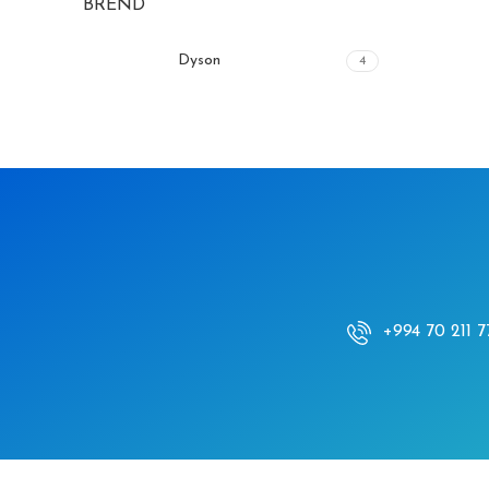
BREND
Dyson
4
+994 70 211 7