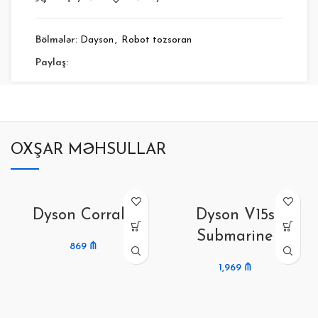
Bölmələr:
Dayson
,
Robot tozsoran
Paylaş:
OXŞAR MƏHSULLAR
Dyson Corrale
Dyson V15s
Submarine
869
₼
1,969
₼