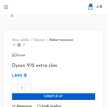
0
0
₼
Böyütmək
Əsas səhifə
Dayson
Robot tozsoran
Dyson V12 extra slim
1,899
₼
SƏBƏTƏ AT
Müqayisə
İstək siyahısı