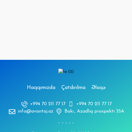
Haqqımızda
Çatdırılma
Əlaqə
+994 70 211 77 17
+994 70 211 77 17
info@avantaj.az
Bakı., Azadlıq prospekti 35A