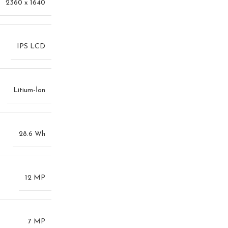
2360 x 1640
IPS LCD
Litium-İon
28.6 Wh
12 MP
7 MP