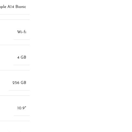
ple A14 Bionic
Wi-fi
4 GB
256 GB
10.9"