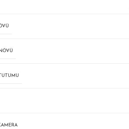
NÖVÜ
 NÖVÜ
 TUTUMU
KAMERA