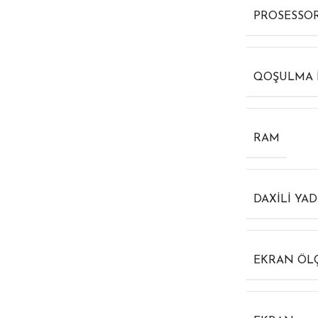
PROSESSO
QOŞULMA 
RAM
DAXILI YA
EKRAN ÖL