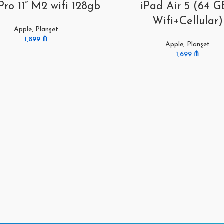
Pro 11” M2 wifi 128gb
iPad Air 5 (64 G
Wifi+Cellular)
Apple
,
Planşet
1,899
₼
Apple
,
Planşet
1,699
₼