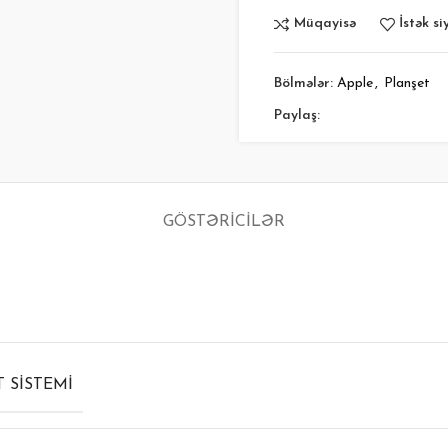
Müqayisə
İstək si
Bölmələr:
Apple
,
Planşet
Paylaş:
GÖSTƏRICILƏR
 SISTEMI