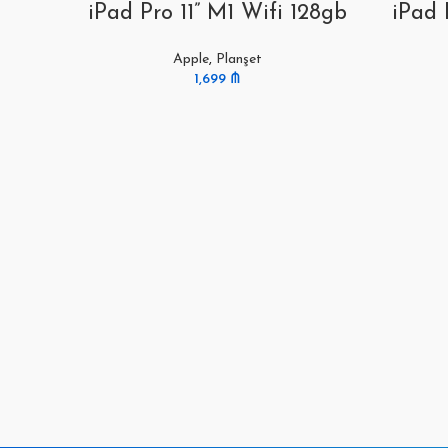
iPad Pro 11” M1 Wifi 128gb
iPad 
Apple
,
Planşet
1,699
₼