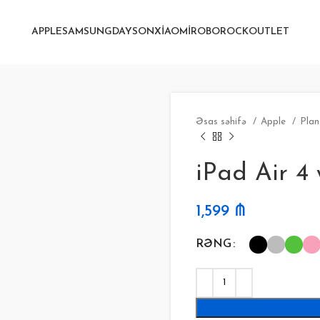
APPLE
SAMSUNG
DAYSON
XIAOMI
ROBOROCK
OUTLET
Əsas səhifə
Apple
Plan
iPad Air 4 
1,599
₼
RƏNG