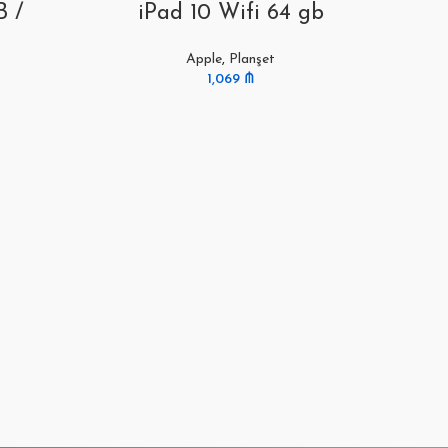
B /
iPad 10 Wifi 64 gb
iP
Apple
,
Planşet
1,069
₼