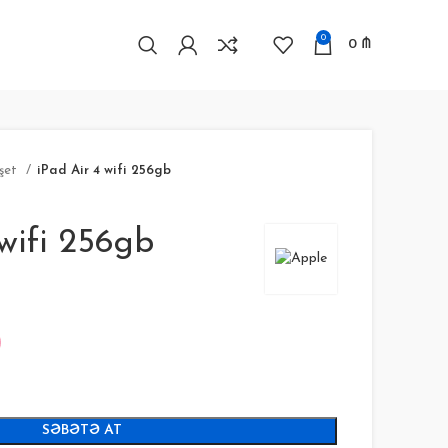
0
0
₼
şet
iPad Air 4 wifi 256gb
wifi 256gb
SƏBƏTƏ AT