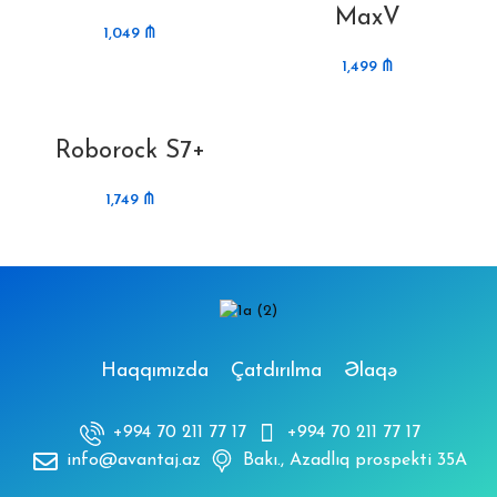
MaxV
1,049
₼
1,499
₼
Roborock S7+
1,749
₼
Haqqımızda
Çatdırılma
Əlaqə
+994 70 211 77 17
+994 70 211 77 17
info@avantaj.az
Bakı., Azadlıq prospekti 35A