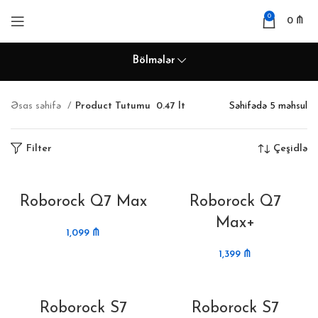
0
0
₼
Bölmələr
Əsas səhifə
Product Tutumu
0.47 lt
Səhifədə 5 məhsul
Filter
Çeşidlə
Roborock Q7 Max
Roborock Q7
Max+
1,099
₼
1,399
₼
Roborock S7
Roborock S7