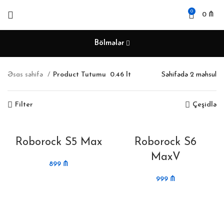
0
0
₼
Bölmələr
Əsas səhifə
Product Tutumu
0.46 lt
Səhifədə 2 məhsul
Filter
Çeşidlə
Roborock S5 Max
Roborock S6
MaxV
899
₼
999
₼