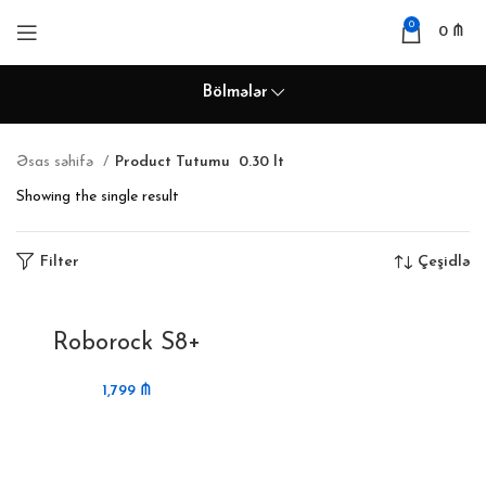
0
0
₼
Bölmələr
Əsas səhifə
Product Tutumu
0.30 lt
Showing the single result
Filter
Çeşidlə
Roborock S8+
1,799
₼