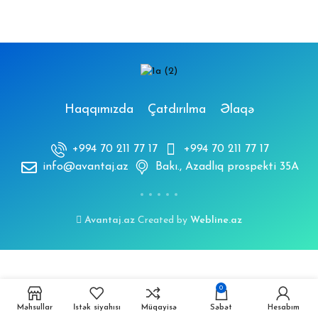
Haqqımızda
Çatdırılma
Əlaqə
+994 70 211 77 17
+994 70 211 77 17
info@avantaj.az
Bakı., Azadlıq prospekti 35A
Avantaj.az
Created by
Webline.az
0
Məhsullar
İstək siyahısı
Müqayisə
Səbət
Hesabım