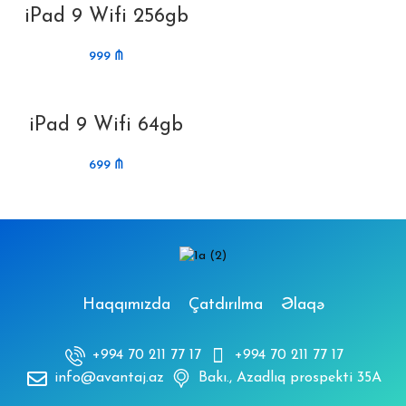
iPad 9 Wifi 256gb
999
₼
iPad 9 Wifi 64gb
699
₼
Haqqımızda
Çatdırılma
Əlaqə
+994 70 211 77 17
+994 70 211 77 17
info@avantaj.az
Bakı., Azadlıq prospekti 35A