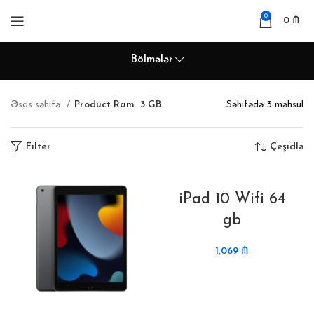
0
0
₼
Bölmələr
Əsas səhifə
Product Ram
3 GB
Səhifədə 3 məhsul
Filter
Çeşidlə
iPad 10 Wifi 64
gb
1,069
₼