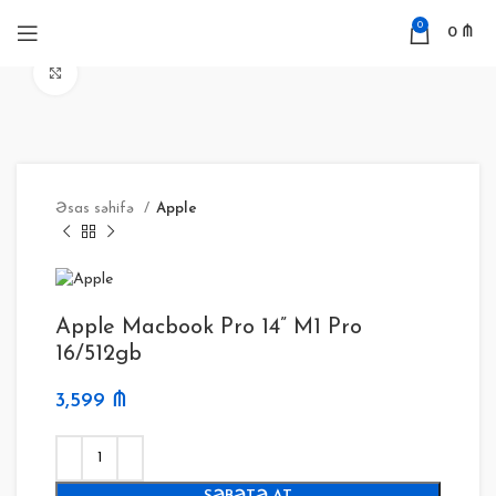
0
0
₼
Böyütmək
Əsas səhifə
Apple
Apple Macbook Pro 14” M1 Pro
16/512gb
3,599
₼