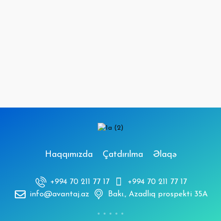
Haqqımızda
Çatdırılma
Əlaqə
+994 70 211 77 17
+994 70 211 77 17
info@avantaj.az
Bakı., Azadlıq prospekti 35A