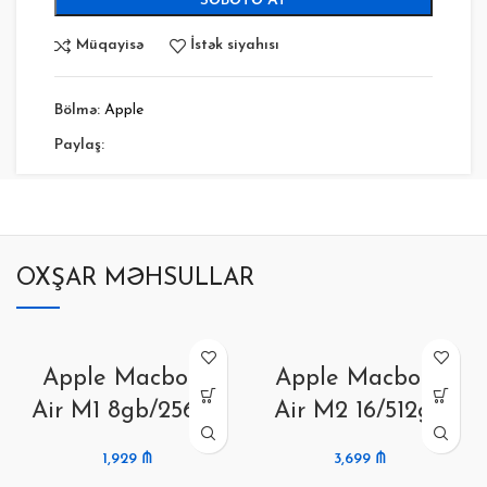
SƏBƏTƏ AT
Müqayisə
İstək siyahısı
Bölmə:
Apple
Paylaş:
OXŞAR MƏHSULLAR
Apple Macbook
Apple Macbook
Air M1 8gb/256gb
Air M2 16/512gb
1,929
₼
3,699
₼