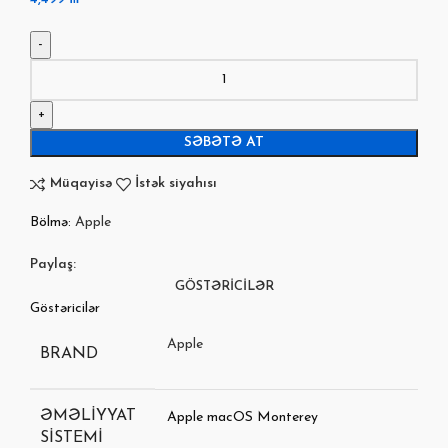
SƏBƏTƏ AT
Müqayisə
İstək siyahısı
Bölmə:
Apple
Paylaş:
GÖSTƏRICILƏR
Göstəricilər
Apple
BRAND
ƏMƏLIYYAT
Apple macOS Monterey
SISTEMI