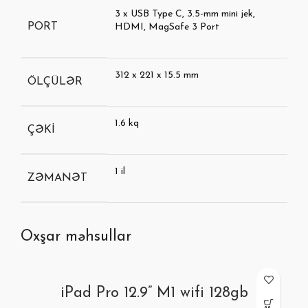
3 x USB Type C, 3.5-mm mini jek,
PORT
HDMI, MagSafe 3 Port
312 x 221 x 15.5 mm
ÖLÇÜLƏR
1.6 kq
ÇƏKI
1 il
ZƏMANƏT
Oxşar məhsullar
iPad Pro 12.9” M1 wifi 128gb