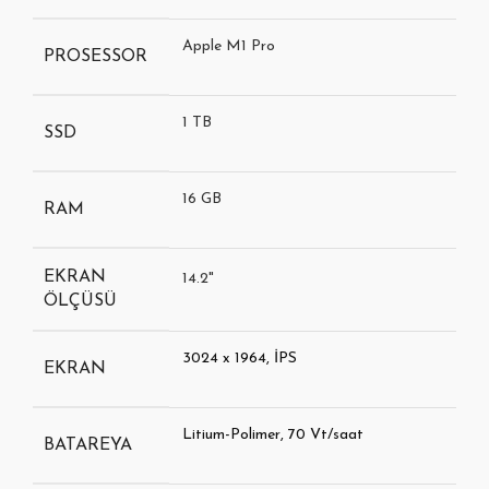
Apple M1 Pro
PROSESSOR
1 TB
SSD
16 GB
RAM
EKRAN
14.2"
ÖLÇÜSÜ
3024 x 1964, İPS
EKRAN
Litium-Polimer, 70 Vt/saat
BATAREYA