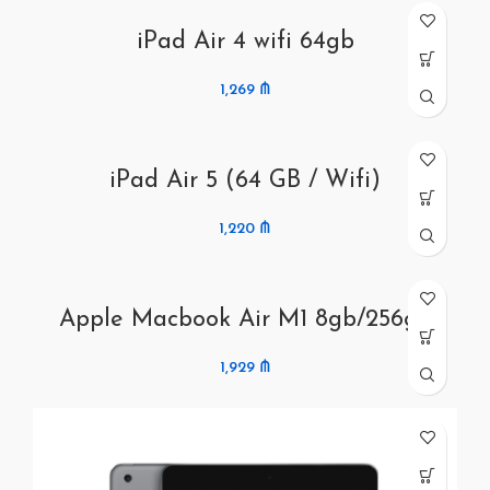
iPad Air 4 wifi 64gb
1,269
₼
iPad Air 5 (64 GB / Wifi)
1,220
₼
Apple Macbook Air M1 8gb/256gb
1,929
₼