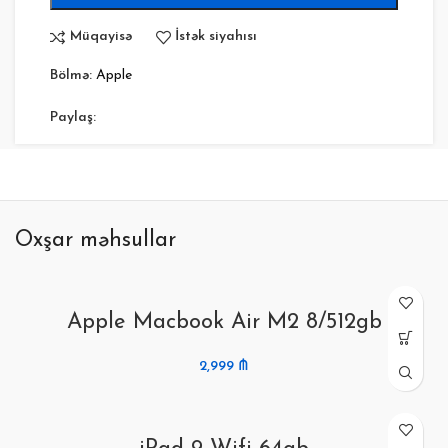
Müqayisə
İstək siyahısı
Bölmə:
Apple
Paylaş:
Oxşar məhsullar
Apple Macbook Air M2 8/512gb
2,999
₼