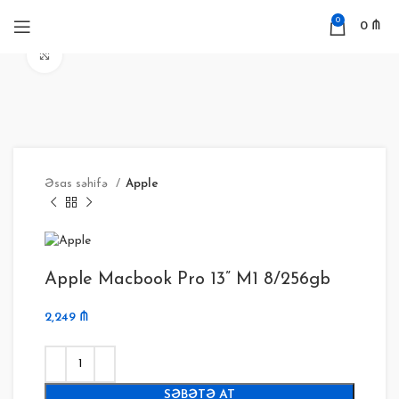
0
0
₼
Böyütmək
Əsas səhifə
Apple
Apple Macbook Pro 13” M1 8/256gb
2,249
₼
SƏBƏTƏ AT