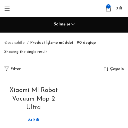
0
0
₼
Bölmələr
Əsas səhifə
Product İşləmə müddəti
90 dəqiqə
Showing the single result
Filter
Çeşidlə
Xiaomi MI Robot
Vacuum Mop 2
Ultra
849
₼