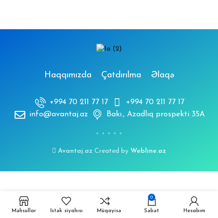
Haqqımızda
Çatdırılma
Əlaqə
+994 70 211 77 17
+994 70 211 77 17
info@avantaj.az
Bakı., Azadlıq prospekti 35A
Avantaj.az
Created by
Webline.az
0
Məhsullar
İstək siyahısı
Müqayisə
Səbət
Hesabım