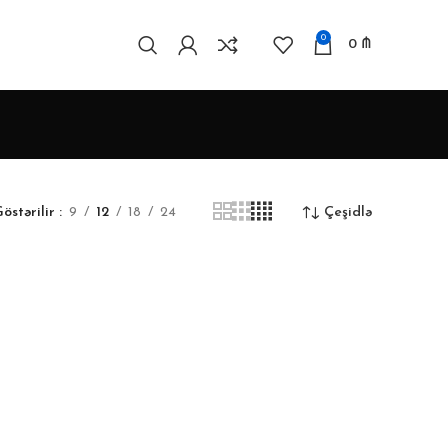
0
0
₼
östərilir
9
12
18
24
Çeşidlə