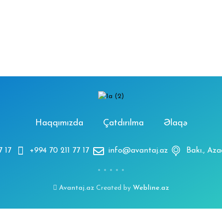
Haqqımızda
Çatdırılma
Əlaqə
7 17
+994 70 211 77 17
info@avantaj.az
Bakı., Az
Avantaj.az
Created by
Webline.az