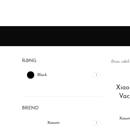
RƏNG
Əsas səhi
Black
1
Xiao
Vac
BREND
Xiaom
Xiaomi
1