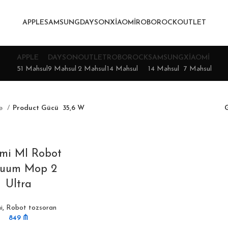
APPLE
SAMSUNG
DAYSON
XIAOMI
ROBOROCK
OUTLET
APPLE
DAYSON
OUTLET
ROBOROCK
SAMSUNG
XIAOMI
51 Məhsul
9 Məhsul
2 Məhsul
14 Məhsul
14 Məhsul
7 Məhsul
fə
Product Gücü
35,6 W
G
mi MI Robot
uum Mop 2
Ultra
i
,
Robot tozsoran
849
₼