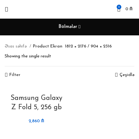
0
0
₼
Bölmələr
Əsas səhifə
Product Ekran
1812 × 2176 / 904 × 2316
Showing the single result
Filter
Çeşidlə
Samsung Galaxy
Z Fold 5, 256 gb
2,860
₼