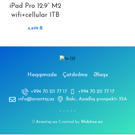
iPad Pro 12.9” M2
wifi+cellular 1TB
4,499
₼
Haqqımızda
Çatdırılma
Əlaqə
+994 70 211 77 17
+994 70 211 77 17
info@avantaj.az
Bakı., Azadlıq prospekti 35A
Avantaj.az
Created by
Webline.az