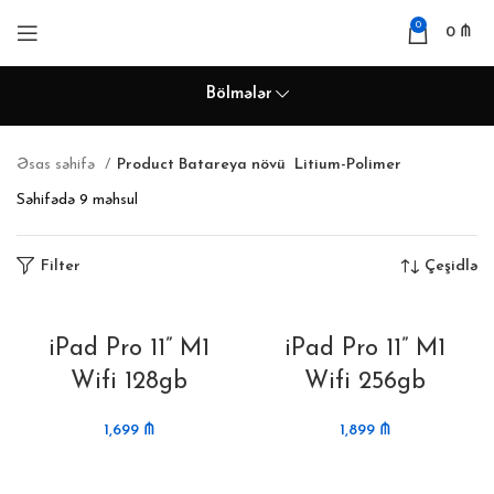
0
0
₼
Bölmələr
Əsas səhifə
Product Batareya növü
Litium-Polimer
Səhifədə 9 məhsul
Filter
Çeşidlə
iPad Pro 11” M1
iPad Pro 11” M1
Wifi 128gb
Wifi 256gb
1,699
₼
1,899
₼