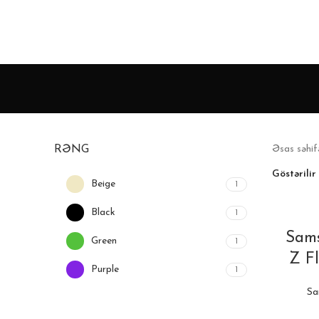
RƏNG
Əsas səhi
Göstərilir
Beige
1
Black
1
Sam
Green
1
Z Fl
Purple
1
Sa