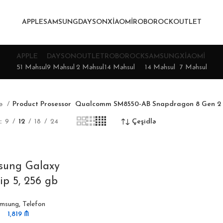
APPLE
SAMSUNG
DAYSON
XIAOMI
ROBOROCK
OUTLET
APPLE
DAYSON
OUTLET
ROBOROCK
SAMSUNG
XIAOMI
51 Məhsul
9 Məhsul
2 Məhsul
14 Məhsul
14 Məhsul
7 Məhsul
fə
Product Prosessor
Qualcomm SM8550-AB Snapdragon 8 Gen 2
9
12
18
24
Çeşidlə
sung Galaxy
ip 5, 256 gb
msung
,
Telefon
1,819
₼