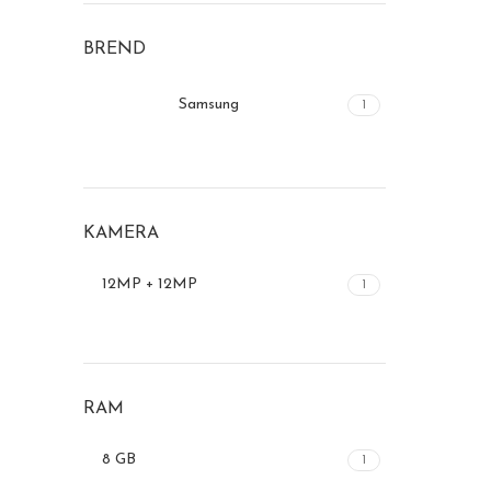
BREND
Samsung
1
KAMERA
12MP + 12MP
1
RAM
8 GB
1