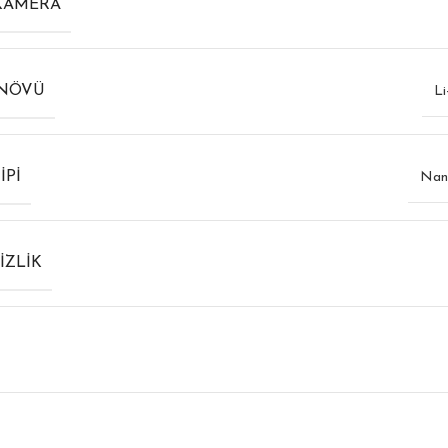
KAMERA
 NÖVÜ
Li
IPI
Nan
IZLIK