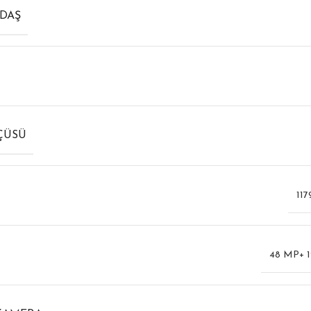
DDAŞ
ÇÜSÜ
117
48 MP+ 1