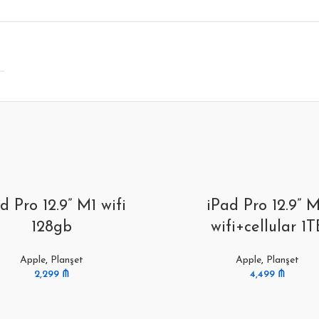
d Pro 12.9” M1 wifi
iPad Pro 12.9” 
128gb
wifi+cellular 1T
Apple
,
Planşet
Apple
,
Planşet
2,299
₼
4,499
₼