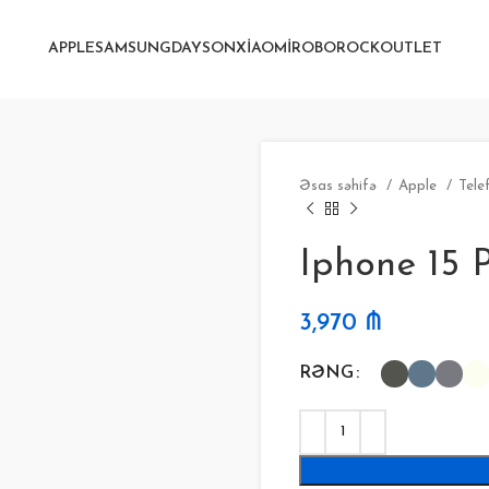
APPLE
SAMSUNG
DAYSON
XIAOMI
ROBOROCK
OUTLET
Əsas səhifə
Apple
Tele
Iphone 15 P
3,970
₼
RƏNG