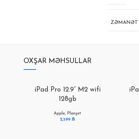
ZƏMANƏT
OXŞAR MƏHSULLAR
iPad Pro 12.9” M2 wifi
iPa
128gb
Apple
,
Planşet
2,599
₼