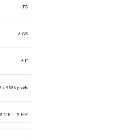
1 TB
8 GB
6.1"
9 x 2556 pixels
2 MP + 12 MP