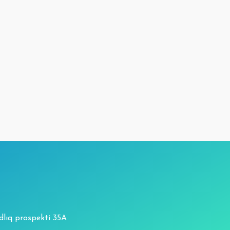
Ap
adlıq prospekti 35A