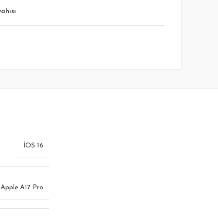
yahısı
İOS 16
Apple A17 Pro