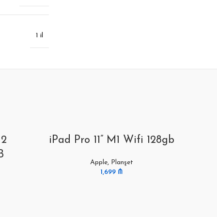
1 il
M2
iPad Pro 11” M1 Wifi 128gb
B
Apple
,
Planşet
1,699
₼