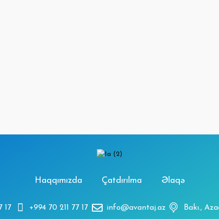
Haqqımızda
Çatdırılma
Əlaqə
7 17
+994 70 211 77 17
info@avantaj.az
Bakı., Az