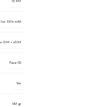
12 MP
-Ion 3274 mAh
o-SIM + eSIM
Face ID
Var
187 gr