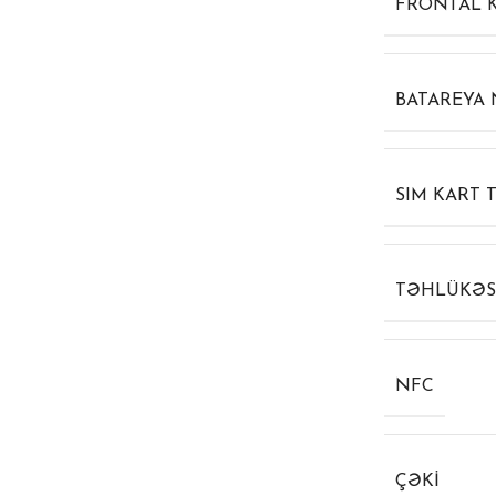
FRONTAL 
BATAREYA
SIM KART T
TƏHLÜKƏS
NFC
ÇƏKI