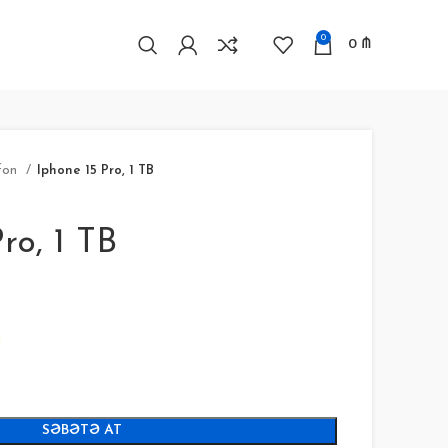
0
0
₼
fon
Iphone 15 Pro, 1 TB
ro, 1 TB
SƏBƏTƏ AT