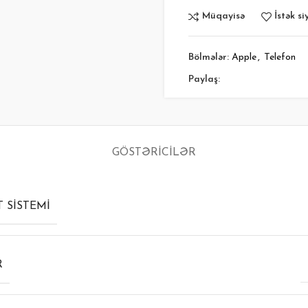
Müqayisə
İstək si
Bölmələr:
Apple
,
Telefon
Paylaş:
GÖSTƏRICILƏR
 SISTEMI
R